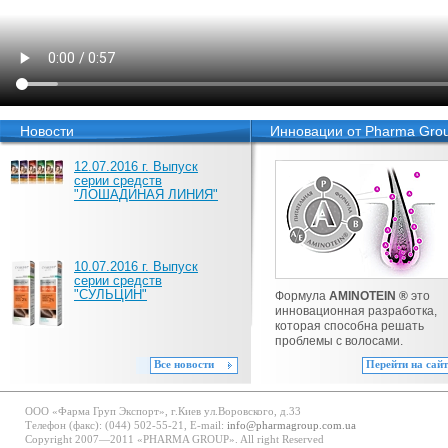
Новости
Инновации от Pharma Gro
12.07.2016 г. Выпуск
серии средств
"ЛОШАДИНАЯ ЛИНИЯ"
10.07.2016 г. Выпуск
серии средств
"СУЛЬЦИН"
Формула
AMINOTEIN ®
это
инновационная разработка,
которая способна решать
проблемы с волосами.
Все новости
Перейти на сайт
ООО «Фарма Груп Экспорт», г.Киев ул.Воровского, д.33
Телефон (факс): (044) 502-55-21, E-mail:
info@pharmagroup.com.ua
Copyright 2007—2011 «PHARMA GROUP». All right Reserved