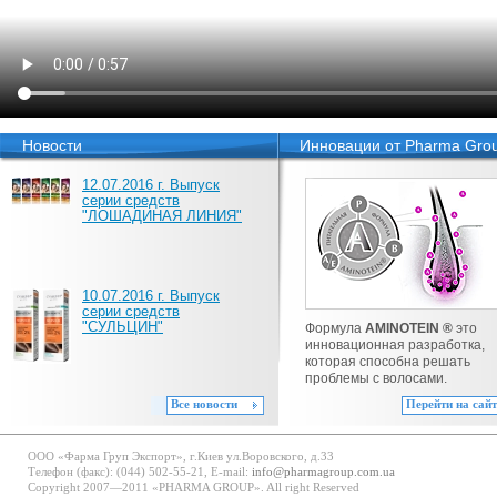
Новости
Инновации от Pharma Gro
12.07.2016 г. Выпуск
серии средств
"ЛОШАДИНАЯ ЛИНИЯ"
10.07.2016 г. Выпуск
серии средств
"СУЛЬЦИН"
Формула
AMINOTEIN ®
это
инновационная разработка,
которая способна решать
проблемы с волосами.
Все новости
Перейти на сайт
ООО «Фарма Груп Экспорт», г.Киев ул.Воровского, д.33
Телефон (факс): (044) 502-55-21, E-mail:
info@pharmagroup.com.ua
Copyright 2007—2011 «PHARMA GROUP». All right Reserved