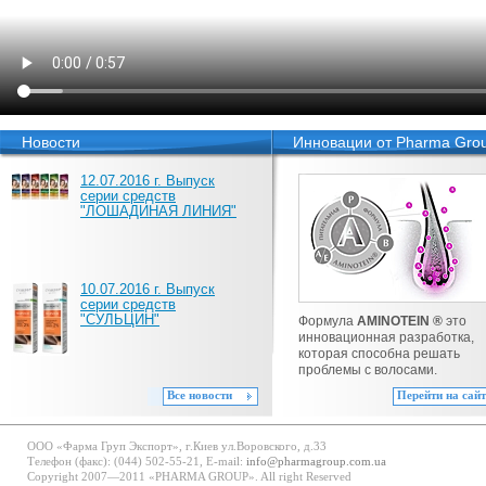
Новости
Инновации от Pharma Gro
12.07.2016 г. Выпуск
серии средств
"ЛОШАДИНАЯ ЛИНИЯ"
10.07.2016 г. Выпуск
серии средств
"СУЛЬЦИН"
Формула
AMINOTEIN ®
это
инновационная разработка,
которая способна решать
проблемы с волосами.
Все новости
Перейти на сайт
ООО «Фарма Груп Экспорт», г.Киев ул.Воровского, д.33
Телефон (факс): (044) 502-55-21, E-mail:
info@pharmagroup.com.ua
Copyright 2007—2011 «PHARMA GROUP». All right Reserved