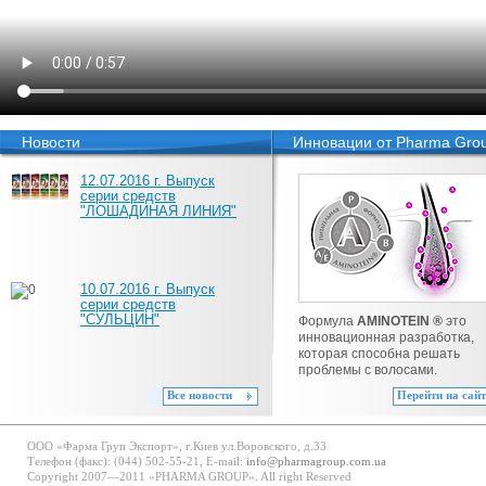
Новости
Инновации от Pharma Gro
12.07.2016 г. Выпуск
серии средств
"ЛОШАДИНАЯ ЛИНИЯ"
10.07.2016 г. Выпуск
серии средств
"СУЛЬЦИН"
Формула
AMINOTEIN ®
это
инновационная разработка,
которая способна решать
проблемы с волосами.
Все новости
Перейти на сайт
ООО «Фарма Груп Экспорт», г.Киев ул.Воровского, д.33
Телефон (факс): (044) 502-55-21, E-mail:
info@pharmagroup.com.ua
Copyright 2007—2011 «PHARMA GROUP». All right Reserved