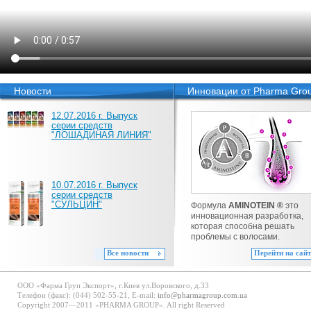
Новости
Инновации от Pharma Gro
12.07.2016 г. Выпуск
серии средств
"ЛОШАДИНАЯ ЛИНИЯ"
10.07.2016 г. Выпуск
серии средств
"СУЛЬЦИН"
Формула
AMINOTEIN ®
это
инновационная разработка,
которая способна решать
проблемы с волосами.
Все новости
Перейти на сайт
ООО «Фарма Груп Экспорт», г.Киев ул.Воровского, д.33
Телефон (факс): (044) 502-55-21, E-mail:
info@pharmagroup.com.ua
Copyright 2007—2011 «PHARMA GROUP». All right Reserved