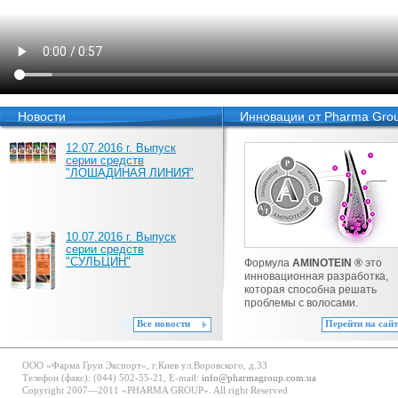
Новости
Инновации от Pharma Gro
12.07.2016 г. Выпуск
серии средств
"ЛОШАДИНАЯ ЛИНИЯ"
10.07.2016 г. Выпуск
серии средств
"СУЛЬЦИН"
Формула
AMINOTEIN ®
это
инновационная разработка,
которая способна решать
проблемы с волосами.
Все новости
Перейти на сайт
ООО «Фарма Груп Экспорт», г.Киев ул.Воровского, д.33
Телефон (факс): (044) 502-55-21, E-mail:
info@pharmagroup.com.ua
Copyright 2007—2011 «PHARMA GROUP». All right Reserved