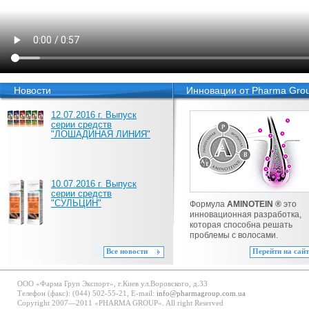
Новости
Инновации от Pharma Gro
12.07.2016 г. Выпуск
серии средств
"ЛОШАДИНАЯ ЛИНИЯ"
10.07.2016 г. Выпуск
серии средств
"СУЛЬЦИН"
Формула
AMINOTEIN ®
это
инновационная разработка,
которая способна решать
проблемы с волосами.
Все новости
Перейти на сайт
ООО «Фарма Груп Экспорт», г.Киев ул.Воровского, д.33
Телефон (факс): (044) 502-55-21, E-mail:
info@pharmagroup.com.ua
Copyright 2007—2011 «PHARMA GROUP». All right Reserved