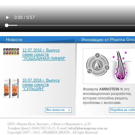
Новости
Инновации от Pharma Gro
12.07.2016 г. Выпуск
серии средств
"ЛОШАДИНАЯ ЛИНИЯ"
10.07.2016 г. Выпуск
серии средств
"СУЛЬЦИН"
Формула
AMINOTEIN ®
это
инновационная разработка,
которая способна решать
проблемы с волосами.
Все новости
Перейти на сайт
ООО «Фарма Груп Экспорт», г.Киев ул.Воровского, д.33
Телефон (факс): (044) 502-55-21, E-mail:
info@pharmagroup.com.ua
Copyright 2007—2011 «PHARMA GROUP». All right Reserved