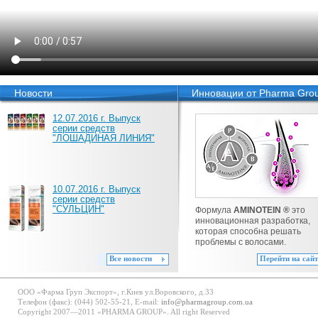
Новости
Инновации от Pharma Gro
12.07.2016 г. Выпуск
серии средств
"ЛОШАДИНАЯ ЛИНИЯ"
10.07.2016 г. Выпуск
серии средств
"СУЛЬЦИН"
Формула
AMINOTEIN ®
это
инновационная разработка,
которая способна решать
проблемы с волосами.
Все новости
Перейти на сайт
ООО «Фарма Груп Экспорт», г.Киев ул.Воровского, д.33
Телефон (факс): (044) 502-55-21, E-mail:
info@pharmagroup.com.ua
Copyright 2007—2011 «PHARMA GROUP». All right Reserved