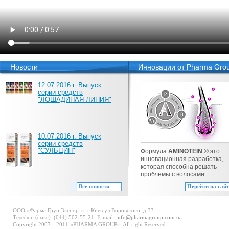
Новости
Инновации от Pharma Gro
12.07.2016 г. Выпуск
серии средств
"ЛОШАДИНАЯ ЛИНИЯ"
10.07.2016 г. Выпуск
серии средств
"СУЛЬЦИН"
Формула
AMINOTEIN ®
это
инновационная разработка,
которая способна решать
проблемы с волосами.
Все новости
Перейти на сайт
ООО «Фарма Груп Экспорт», г.Киев ул.Воровского, д.33
Телефон (факс): (044) 502-55-21, E-mail:
info@pharmagroup.com.ua
Copyright 2007—2011 «PHARMA GROUP». All right Reserved